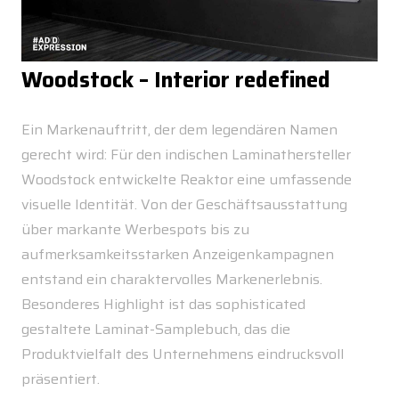
Woodstock – Interior redefined
Ein Markenauftritt, der dem legendären Namen
gerecht wird: Für den indischen Laminathersteller
Woodstock entwickelte Reaktor eine umfassende
visuelle Identität. Von der Geschäftsausstattung
über markante Werbespots bis zu
aufmerksamkeitsstarken Anzeigenkampagnen
entstand ein charaktervolles Markenerlebnis.
Besonderes Highlight ist das sophisticated
gestaltete Laminat-Samplebuch, das die
Produktvielfalt des Unternehmens eindrucksvoll
präsentiert.