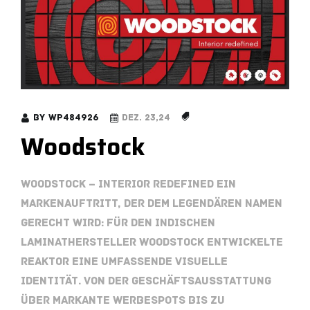
by
wp484926
Dez. 23,24
Woodstock
Woodstock – Interior redefined Ein
Markenauftritt, der dem legendären Namen
gerecht wird: Für den indischen
Laminathersteller Woodstock entwickelte
Reaktor eine umfassende visuelle
Identität. Von der Geschäftsausstattung
über markante Werbespots bis zu