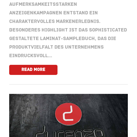
aufmerksamkeitsstarken
Anzeigenkampagnen entstand ein
charaktervolles Markenerlebnis.
Besonderes Highlight ist das sophisticated
gestaltete Laminat-Samplebuch, das die
Produktvielfalt des Unternehmens
eindrucksvoll…
Read More