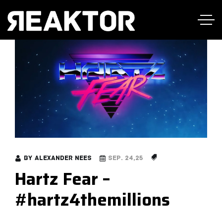
by
Alexander Nees
Sep. 24,25
Hartz Fear –
#hartz4themillions