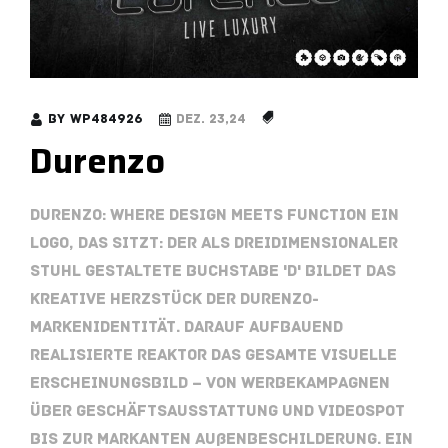
by
wp484926
Dez. 23,24
Durenzo
Durenzo: Where Design meets Function Ein
Logo, das sitzt: Der als dreidimensionaler
Stuhl gestaltete Buchstabe 'd' bildet das
kreative Herzstück der Durenzo-
Markenidentität. Darauf aufbauend
realisierte Reaktor das gesamte visuelle
Erscheinungsbild – von Werbekampagnen
über Geschäftsausstattung und Videospot
bis zur markanten Außenbeschilderung. Ein