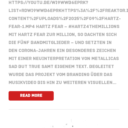
https://youtu.be/WI9Wwb6EpRk?
list=RDWI9Wwb6EpRkhttps%3A%2F%2Freaktor.
content%2Fuploads%2F2025%2F09%2FHartz-
Fear-1.mp4 Hartz Fear – #hartz4themillions
Mit Hartz Fear zur Million, so dachten sich
die fünf Bandmitglieder – und setzten in
den Corona-Jahren ein besonderes Zeichen
mit einer Neuinterpretation von Metallicas
Sad But True samt eigenem Text. Begleitet
wurde das Projekt vom Branding über das
Musikvideo bis hin zu weiteren visuellen…
Read More