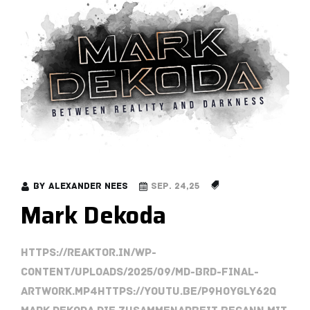
by
Alexander Nees
Sep. 24,25
Mark Dekoda
https://reaktor.in/wp-
content/uploads/2025/09/MD-BRD-final-
artwork.mp4https://youtu.be/P9HoYGLY62Q