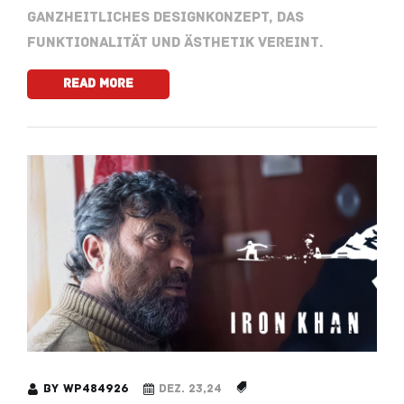
ganzheitliches Designkonzept, das
Funktionalität und Ästhetik vereint.
Read More
by
wp484926
Dez. 23,24