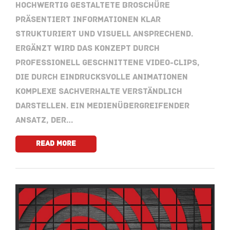
hochwertig gestaltete Broschüre
präsentiert Informationen klar
strukturiert und visuell ansprechend.
Ergänzt wird das Konzept durch
professionell geschnittene Video-Clips,
die durch eindrucksvolle Animationen
komplexe Sachverhalte verständlich
darstellen. Ein medienübergreifender
Ansatz, der…
Read More